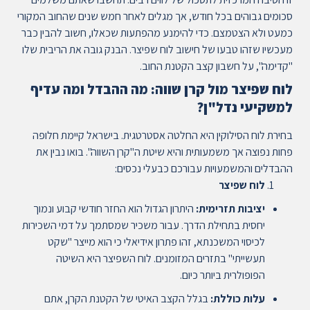
סכומים גבוהים בכל חודש, אך מגלים לאחר חמש שנים שהחוב המקורי
כמעט ולא הצטמצם. כדי להימנע מהפתעות שכאלו, חשוב להבין כבר
מעכשיו שזהו טבעו של חישוב לוח שפיצר. הבנק גובה את הריבית שלו
"קדימה", על חשבון קצב הקטנת החוב.
לוח שפיצר מול קרן שווה: מה ההבדל ומה עדיף
למשקיעי נדל"ן?
בחירת לוח הסילוקין היא החלטה אסטרטגית. בישראל קיימת חלופה
פחות נפוצה אך משמעותית והיא שיטת ה"קרן השווה". בואו נבין את
ההבדלים והמשמעויות עבורכם כבעלי נכסים:
לוח שפיצר
יציבות תזרימית:
היתרון הגדול הוא החזר חודשי קבוע ונמוך
יחסית בתחילת הדרך. עבור משכיר שמסתמך על דמי השכירות
לכיסוי המשכנתא, זהו פתרון אידיאלי כי הוא מייצר "שקט
תעשייתי" בתזרים המזומנים. לוח השפיצר היא השיטה
הפופולרית ביותר כיום.
עלות כוללת:
בגלל הקצב האיטי של הקטנת הקרן, אתם