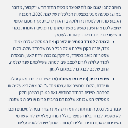
חשוב להבין שגם אם לוח שפיצר מבטיח החזר חודשי "קבוע", מדובר
במושג מטעה מעט במציאות הכלכלית של שנת 2026. המבנה
הקבוע מתייחס לנוסחת החלוקה בין הקרן לריבית, אך הסכום הסופי
שיוצא לכם מהחשבון מושפע משני משתנים חיצוניים: התנודות במדד
ובשיעורי הריביות. בואו נבין את זה לעומק:
הצמדה למדד המחירים לצרכן:
אם המסלול שלכם צמוד
מדד, יתרת הקרן שלכם עולה בכל פעם שהמדד עולה. בלוח
שפיצר זה כואב במיוחד, כי הקרן גם ככה יורדת לאט, והצמדה
למדד עלולה לגרום למצב שבו למרות ששילמתם שנה שלמה,
החוב שלכם לבנק גדל במקום לקטון.
שינויי ריבית (פריים או משתנות):
כאשר הריבית במשק עולה
או יורדת, הלוח "מחשב את עצמו מחדש". התוצאה היא עלייה או
הפחתה מיידית בהחזר החודשי. זאת כמובן בהינתן וחלק
ממסלולי המשכנתא שלכם הם בריבית פריים או ריבית משתנה.
עבור בעל נכס, התנודתיות הזו מדגישה את הצורך בניהול סיכונים חכם.
לא מספיק לבחור בלוח שפיצר בגלל הנוחות, אלא יש לוודא שדמי
השכירות שאתם גובים כוללים "מרווח ביטחון" שיכול לספוג עליות