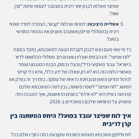
שפיצר תשלמו לבנק יותר ריבית במצטבר לעומת שיטת "קרן
שווה".
אשליית היציבות:
למרות שהלוח "קבוע", הצמדה למדד ושינויי
ריבית (במסלולי פריים/משתנה) משנים את ההחזר החודשי
בפועל.
כל מי שאי פעם ניגש לבנק לקבלת הצעה למשכנתא, נתקל במונח
"לוח שפיצר". זהו הבסיס שעליו נשענים רוב מסלולי ההלוואות לדיור
בישראל. עבור משקיעי נדל"ן ובעלי נכסים, הבנת המנגנון העומד
מאחורי הלוח הזה היא לא רק שאלה של ידע כללי, אלא כלי קריטי
לניהול תזרים מזומנים ובחינת כדאיות של עסקה. במדריך זה נפרק את
המושג "לוח שפיצר" לשפה פשוטה, נבין למה המשכנתא שלכם
מרגישה כאילו היא "לא יורדת" בשנים הראשונות, ואיך המבנה הזה
משפיע על הרווחיות שלכם כמשכירים ב-2026.
איך לוח שפיצר עובד בפועל? היחס המשתנה בין
קרן לריבית
לוח סילוקין משכנתא משמש כתוכנית שקובעת כמה כסף נשלם בכל