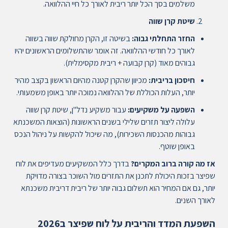
משלמים בסך הכל יותר ריבית לאורך כל חיי ההלוואה.
שיטת קרן שווה
החזר התחלתי גבוה:
בשיטה זו, הקרן מחולקת שווה בשווה
לאורך כל חודשי ההלוואה. זה אומר שהתשלומים הראשונים יהיו
גבוהים מאוד (קרן קבועה + ריבית מקסימלית).
חיסכון בריבית:
מכיוון שהקרן קטנה מהיום הראשון בקצב מהיר
יותר, העלות הכוללת של ההלוואה נמוכה יותר באופן משמעותי.
השפעה על משקיעים:
עבור משקיע נדל"ן, שיטת קרן שווה
עלולה ליצור תזרים שלילי בשנים הראשונות (הוצאות המשכנתא
גבוהות מהכנסות השכירות), מה שיכול להקשות על ניהול הנכס
באופן שוטף.
אז מה קורה ברוב המקרים?
בדרך כלל המשקיעים מעדיפים את לוח
שפיצר בזכות היכולת לתכנן את התזרים מול השוכר בצורה מדויקת
יותר, גם אם המחיר הוא תשלום גבוה יותר של ריבית דריבית משכנתא
לאורך השנים.
השפעת המדד והריבית על לוח שפיצר ב2026